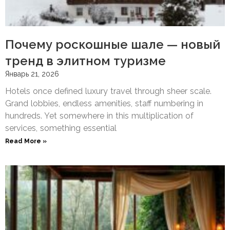
Почему роскошные шале — новый
тренд в элитном туризме
Январь 21, 2026
Hotels once defined luxury travel through sheer scale.
Grand lobbies, endless amenities, staff numbering in
hundreds. Yet somewhere in this multiplication of
services, something essential
Read More »