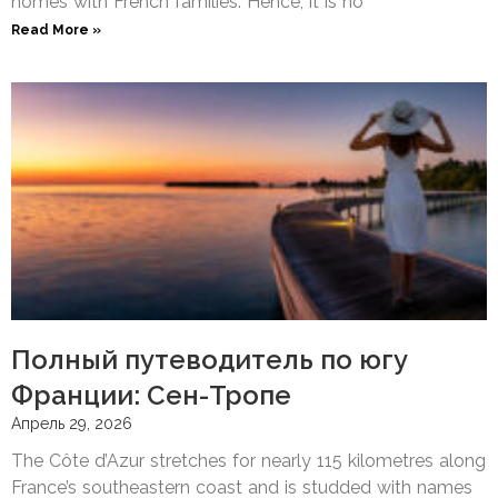
homes with French families. Hence, it is no
Read More »
Полный путеводитель по югу
Франции: Сен-Тропе
Апрель 29, 2026
The Côte d’Azur stretches for nearly 115 kilometres along
France’s southeastern coast and is studded with names