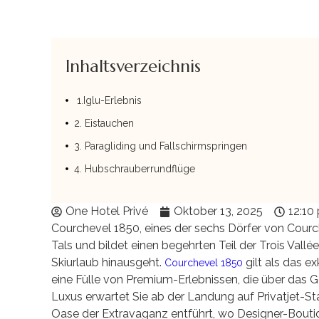
Inhaltsverzeichnis
1.Iglu-Erlebnis
2. Eistauchen
3. Paragliding und Fallschirmspringen
4. Hubschrauberrundflüge
One Hotel Privé
Oktober 13, 2025
12:10
Courchevel 1850, eines der sechs Dörfer von Cour
Tals und bildet einen begehrten Teil der Trois Vallée
Skiurlaub hinausgeht.
gilt als das e
Courchevel 1850
eine Fülle von Premium-Erlebnissen, die über das 
Luxus erwartet Sie ab der Landung auf Privatjet-St
Oase der Extravaganz entführt, wo Designer-Boutiq