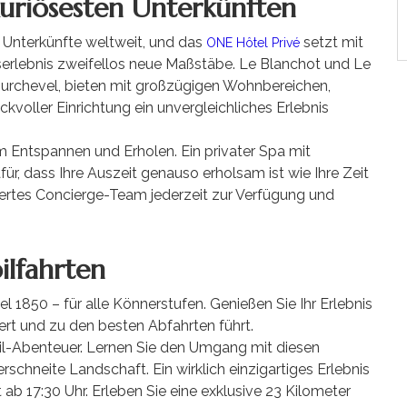
uriösesten Unterkünften
n Unterkünfte weltweit, und das
setzt mit
ONE Hôtel Privé
serlebnis zweifellos neue Maßstäbe. Le Blanchot und Le
Courchevel, bieten mit großzügigen Wohnbereichen,
ller Einrichtung ein unvergleichliches Erlebnis
m Entspannen und Erholen. Ein privater Spa mit
, dass Ihre Auszeit genauso erholsam ist wie Ihre Zeit
giertes Concierge-Team jederzeit zur Verfügung und
ilfahrten
 1850 – für alle Könnerstufen. Genießen Sie Ihr Erlebnis
iniert und zu den besten Abfahrten führt.
il-Abenteuer. Lernen Sie den Umgang mit diesen
schneite Landschaft. Ein wirklich einzigartiges Erlebnis
 ab 17:30 Uhr. Erleben Sie eine exklusive 23 Kilometer