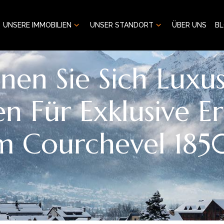
UNSERE IMMOBILIEN
UNSER STANDORT
ÜBER UNS
B
en Sie Sich Luxus
en Für Exklusive Er
m Courchevel 18