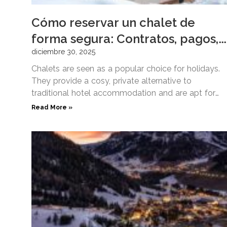
Cómo reservar un chalet de
forma segura: Contratos, pagos,
opiniones... Qué hay que tener en
diciembre 30, 2025
cuenta
Chalets are seen as a popular choice for holidays.
They provide a cosy, private alternative to
traditional hotel accommodation and are apt for
families, groups,
Read More »