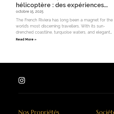
hélicoptère : des expériences
signature au ONE Hôtel Privé
octobre 15, 2025
The French Riviera has long been a magnet for the
world’s most discerning travellers. With its sun-
drenched coastline, turquoise waters, and elegant
towns like Saint
Read More »
Nos Propriétés
Sociét