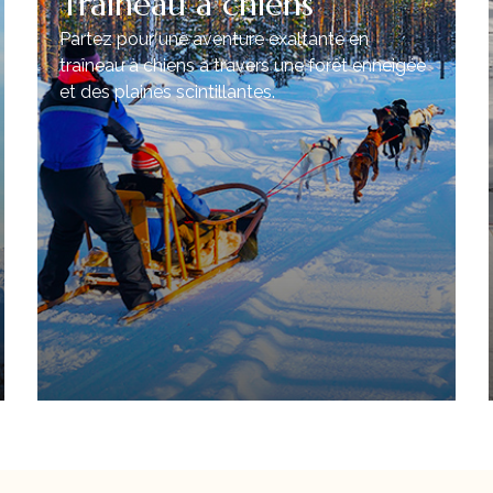
Traîneau à chiens
Partez pour une aventure exaltante en
traîneau à chiens à travers une forêt enneigée
et des plaines scintillantes.