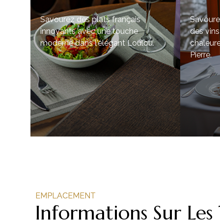
de
Savourez des plats français
Savourez
innovants avec une touche
des vins
Horn,
moderne dans l'élégant Loulou.
chaleur
Pierre.
finé.
EMPLACEMENT
Informations Sur Les