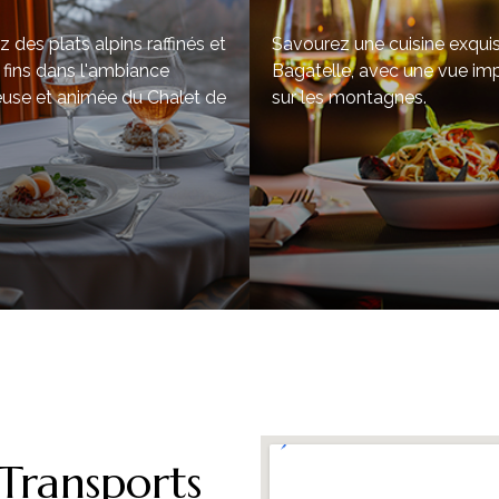
 des plats alpins raffinés et
Savourez une cuisine exqui
 fins dans l'ambiance
Bagatelle, avec une vue im
euse et animée du Chalet de
sur les montagnes.
 Transports