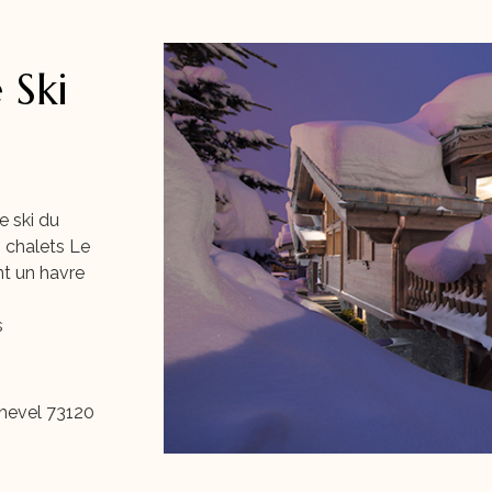
 Ski
e ski du
 chalets Le
nt un havre
s
chevel 73120