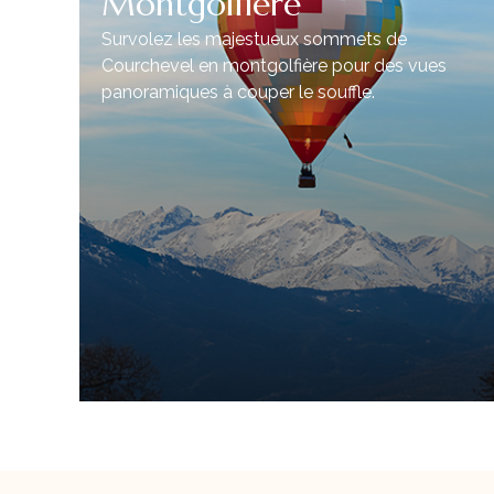
Montgolfière
lle
Survolez les majestueux sommets de
Courchevel en montgolfière pour des vues
panoramiques à couper le souffle.