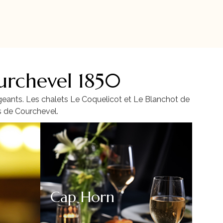
urchevel 1850
igeants. Les chalets Le Coquelicot et Le Blanchot de
s de Courchevel.
Cap Horn
Lou