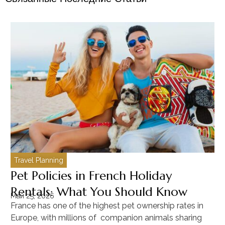
Travel Planning
C
Pet Policies in French Holiday
H
Rentals: What You Should Know
C
Май 25, 2026
Ма
France has one of the highest pet ownership rates in
“T
Europe, with millions of companion animals sharing
Mu