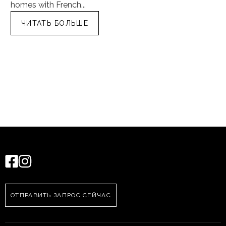
homes with French...
tra
ЧИТАТЬ БОЛЬШЕ
ОТПРАВИТЬ ЗАПРОС СЕЙЧАС