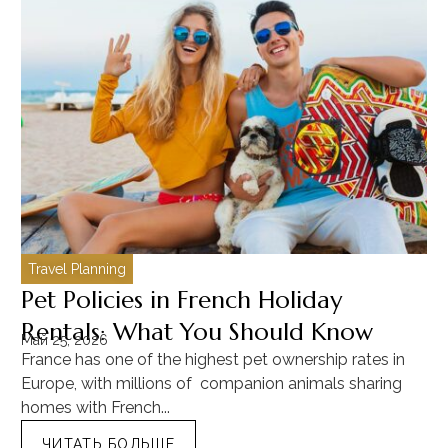
Travel Planning
C
Pet Policies in French Holiday
H
Rentals: What You Should Know
C
Май 25, 2026
Ма
France has one of the highest pet ownership rates in
“T
Europe, with millions of companion animals sharing
Mu
homes with French...
tra
ЧИТАТЬ БОЛЬШЕ