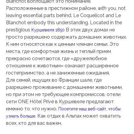
Blanchot воплощают это понимание.
Расположенные в престижном районе.
with
you, not
leaving essential parts behind. Le Coquelicot and Le
Blanchot embody this understanding. Located in the
prestigious
В этих двух домах не
Куршевеля 1850
просто разрешено содержать домашних животных.
К ним относятся как к ценным членам семьи. Это
места, где комфортная жизнь и теплый прием
прекрасно сочетаются, где «дружелюбное
отношение к животным» означает расширенное
гостеприимство, а не заниженные ожидания.
Для семей, ищущих во Франции шале, где
разрешено проживание с домашними животными,
но при этом не требующее компромиссов, отели
сети ONE Hôtel Privé в Куршевеле предлагают
именно то, что нужно.
Посетите наш веб-сайт, чтобы
Как отдых в Альпах может охватить
узнать больше.
всех, кто для вас важен.