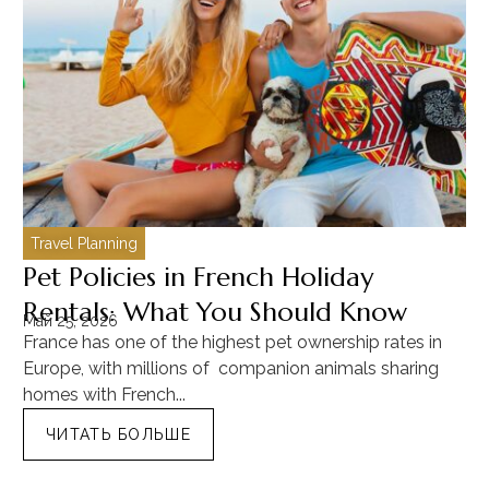
Travel Planning
C
Pet Policies in French Holiday
H
Rentals: What You Should Know
C
Май 25, 2026
Ма
France has one of the highest pet ownership rates in
“T
Europe, with millions of companion animals sharing
Mu
homes with French...
tra
ЧИТАТЬ БОЛЬШЕ