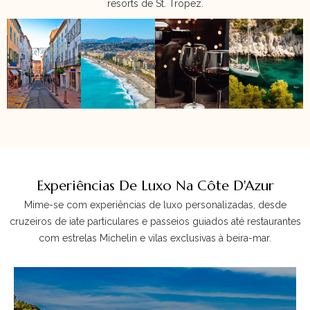
resorts de St. Tropez.
Experiências De Luxo Na Côte D'Azur
Parque Nacional das
Mime-se com experiências de luxo personalizadas, desde
Calanques
cruzeiros de iate particulares e passeios guiados até restaurantes
com estrelas Michelin e vilas exclusivas à beira-mar.
Hike through dramatic limestone cliffs and
turquoise coves.