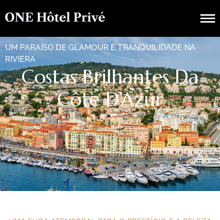
UM PARAÍSO DE GLAMOUR E TRANQUILIDADE NA
RIVIERA
Costas Brilhantes Da
Côte D'Azur