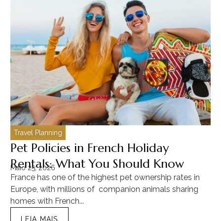
Travel Planning
C
Pet Policies in French Holiday
H
Rentals: What You Should Know
C
Maio 25, 2026
Ma
France has one of the highest pet ownership rates in
“T
Europe, with millions of companion animals sharing
Mu
homes with French...
tra
LEIA MAIS