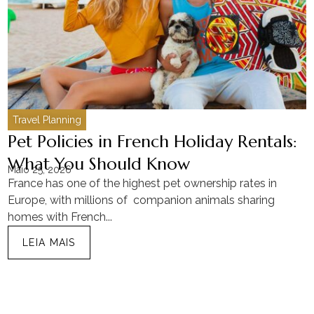
Travel Planning
Pet Policies in French Holiday Rentals:
What You Should Know
Maio 25, 2026
M
France has one of the highest pet ownership rates in
“
Europe, with millions of companion animals sharing
M
homes with French...
t
LEIA MAIS