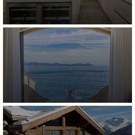
medida fazem dela a villa de luxo perfeita do ONE
Hôtel Privé para alugar. Viva o máximo do luxo à
beira-mar no coração da pitoresca Côte d’Azur.
Le Blanchot – Chalé em Courchevel 1850
Le Blanchot é um deslumbrante chalé de madeira
que mantém o charme alpino tradicional,
aprimorado com comodidades ultramodernas para
oferecer um conforto incomparável. Localizado na
MAIS DETALHES
exclusiva área de Bellecôte, em Courchevel 1850,
conta com amplas áreas de estar, 6 quartos
opulentos, cinema privativo e instalações de bem-
estar. Ideal para famílias e grupos, esta casa de
férias de luxo é o refúgio perfeito nas montanhas.
Le Coquelicot – Chalé em Courchevel
1850
Situado no coração de Courchevel 1850, o Le