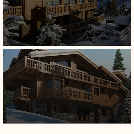
Coquelicot é um chalé de luxo na França. Este
magnífico chalé oferece acesso direto às pistas de
esqui (ski-in/ski-out), interiores luxuosos inspirados
MAIS DETALHES
na paisagem alpina ao redor, spa privativo e piscina
— tornando-se o refúgio ideal para quem busca
hotéis de esqui de luxo para famílias. Desfrute de
vistas panorâmicas das montanhas e relaxe no luxo
extravagante deste refúgio alpino.