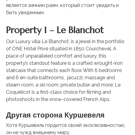
является зимним раем, который стоит увидеть и
быть увиденным.
Property 1 – Le Blanchot
Our Luxury villa Le Blanchot, is a jewel in the portfolio
of ONE Hôtel Privé situated in 1850 Courchevel. A
place of unparalleled comfort and luxury, this
property’s standout feature is a crafted wrought-iron
staircase that connects each floor. With 6 bedrooms
and 6 en-suite bathrooms, jacuzzi, massage and
steam room, a ski room, private butler and more; Le
Coquelicot is a first-class choice for filming and
photoshoots in the snow-covered French Alps.
Другая сторона Куршевеля
Хотя Куршевель гордится своей эксклюзивностью,
он не чужд внешнему миру.