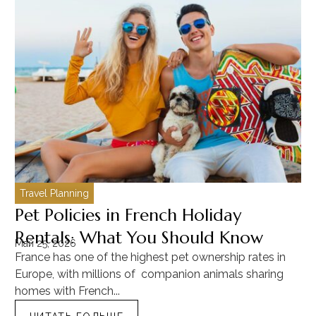
Travel Planning
C
Pet Policies in French Holiday
H
Rentals: What You Should Know
C
Май 25, 2026
Ма
France has one of the highest pet ownership rates in
“T
Europe, with millions of companion animals sharing
Mu
homes with French...
tra