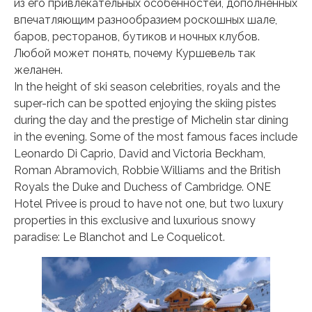
из его привлекательных особенностей, дополненных
впечатляющим разнообразием роскошных шале,
баров, ресторанов, бутиков и ночных клубов.
Любой может понять, почему Куршевель так
желанен.
In the height of ski season celebrities, royals and the
super-rich can be spotted enjoying the skiing pistes
during the day and the prestige of Michelin star dining
in the evening. Some of the most famous faces include
Leonardo Di Caprio, David and Victoria Beckham,
Roman Abramovich, Robbie Williams and the British
Royals the Duke and Duchess of Cambridge. ONE
Hotel Privee is proud to have not one, but two luxury
properties in this exclusive and luxurious snowy
paradise: Le Blanchot and Le Coquelicot.