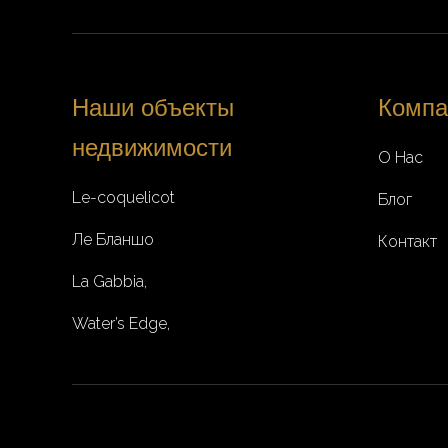
Наши объекты
Компа
недвижимости
О Нас
Le-coquelicot
Блог
Ле Бланшо
Контакт
La Gabbia,
Water’s Edge,