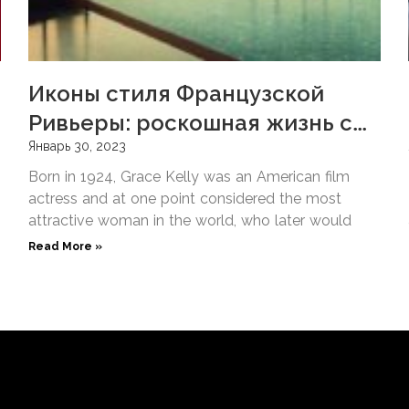
Иконы стиля Французской
Ривьеры: роскошная жизнь с
ONE Hôtel Privé
Январь 30, 2023
Born in 1924, Grace Kelly was an American film
actress and at one point considered the most
attractive woman in the world, who later would
Read More »