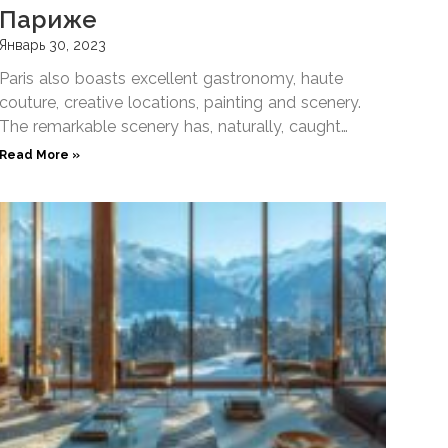
Париже
Январь 30, 2023
Paris also boasts excellent gastronomy, haute
couture, creative locations, painting and scenery.
The remarkable scenery has, naturally, caught
filmmakers attention and inspired famous filming
Read More »
scenes