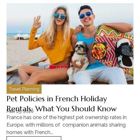
Travel Planning
C
Pet Policies in French Holiday
H
Rentals: What You Should Know
C
Май 25, 2026
Ма
France has one of the highest pet ownership rates in
“T
Europe, with millions of companion animals sharing
Mu
homes with French...
tra