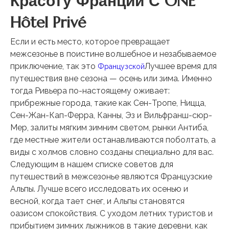
Красоту Франции С ONE
Hôtel Privé
Если и есть место, которое превращает
межсезонье в поистине волшебное и незабываемое
приключение, так это
Лучшее время для
Французской
путешествия вне сезона — осень или зима. Именно
тогда Ривьера по-настоящему оживает:
прибрежные города, такие как Сен-Тропе, Ницца,
Сен-Жан-Кап-Ферра, Канны, Эз и Вильфранш-сюр-
Мер, залиты мягким зимним светом, рынки Антиба,
где местные жители останавливаются поболтать, а
виды с холмов словно созданы специально для вас.
Следующим в нашем списке советов для
путешествий в межсезонье являются Французские
Альпы. Лучше всего исследовать их осенью и
весной, когда тает снег, и Альпы становятся
оазисом спокойствия. С уходом летних туристов и
прибытием зимних лыжников в такие деревни, как