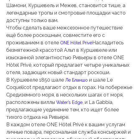
Шамони, Куршевель и Межев, становится тише, а
легендарные тропы и смотровые площадки часто
доступны только вам.
Чтобы сделать ваше межсезонное путешествие
ещё более роскошным, совместите его с
проживанием в отеле
Насладитесь
ONE Hôtel Privé
безмятежной красотой Альп в Куршевеле или
изысканной элегантностью Ривьеры в отеле ONE
Hôtel Privé, который предлагает четыре уникальных
отеля, задающих новый стандарт роскоши.
В Куршевеле 1850 шале
и шале Le
Ле Бланшо
Coquelicot предлагают отдых в горах. На побережье
Средиземного моря, в нескольких шагах от моря,
расположены виллы
и La Gabbia,
Water’s Edge,
предлагающие уединение тем, кто ищет более
тихого отдыха на Ривьере.
В каждом отеле ONE Hôtel Privé к вашим услугам
личные повара, персональная служба консьержей и