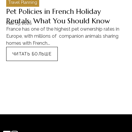
Travel Planning
C
Pet Policies in French Holiday
H
Rentals: What You Should Know
C
Май 25, 2026
Ма
France has one of the highest pet ownership rates in
“T
Europe, with millions of companion animals sharing
Mu
homes with French...
tra
ЧИТАТЬ БОЛЬШЕ