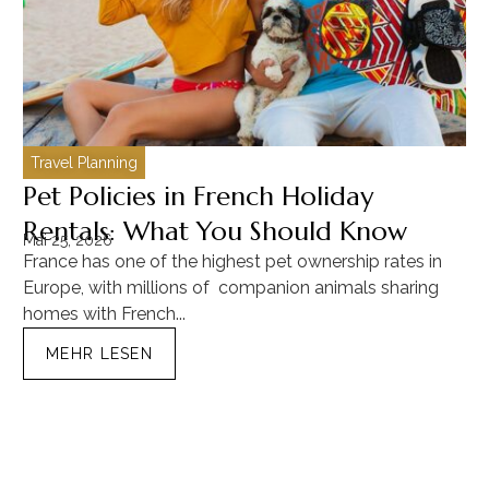
Travel Planning
C
Pet Policies in French Holiday
H
Rentals: What You Should Know
C
Mai 25, 2026
Ma
France has one of the highest pet ownership rates in
“T
Europe, with millions of companion animals sharing
Mu
homes with French...
tra
MEHR LESEN