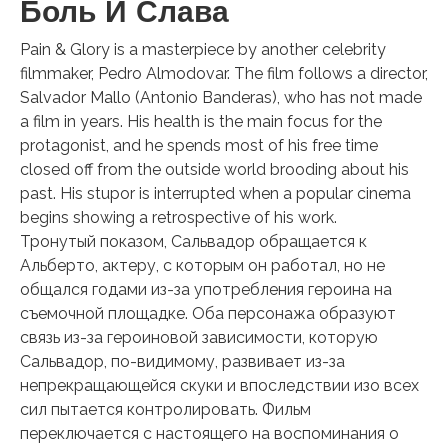
Боль И Слава
Pain & Glory is a masterpiece by another celebrity
filmmaker, Pedro Almodovar. The film follows a director,
Salvador Mallo (Antonio Banderas), who has not made
a film in years. His health is the main focus for the
protagonist, and he spends most of his free time
closed off from the outside world brooding about his
past. His stupor is interrupted when a popular cinema
begins showing a retrospective of his work.
Тронутый показом, Сальвадор обращается к
Альберто, актеру, с которым он работал, но не
общался годами из-за употребления героина на
съемочной площадке. Оба персонажа образуют
связь из-за героиновой зависимости, которую
Сальвадор, по-видимому, развивает из-за
непрекращающейся скуки и впоследствии изо всех
сил пытается контролировать. Фильм
переключается с настоящего на воспоминания о