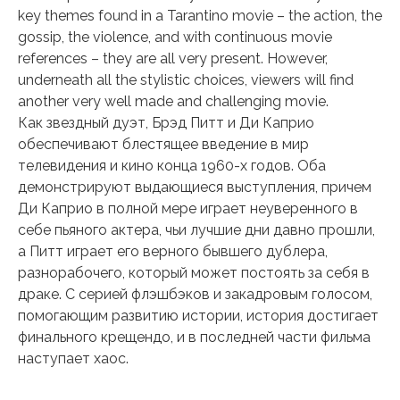
key themes found in a Tarantino movie – the action, the
gossip, the violence, and with continuous movie
references – they are all very present. However,
underneath all the stylistic choices, viewers will find
another very well made and challenging movie.
Как звездный дуэт, Брэд Питт и Ди Каприо
обеспечивают блестящее введение в мир
телевидения и кино конца 1960-х годов. Оба
демонстрируют выдающиеся выступления, причем
Ди Каприо в полной мере играет неуверенного в
себе пьяного актера, чьи лучшие дни давно прошли,
а Питт играет его верного бывшего дублера,
разнорабочего, который может постоять за себя в
драке. С серией флэшбэков и закадровым голосом,
помогающим развитию истории, история достигает
финального крещендо, и в последней части фильма
наступает хаос.