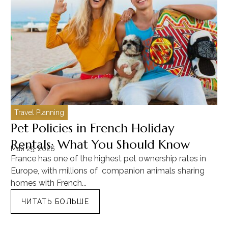
Travel Planning
C
Pet Policies in French Holiday
H
Rentals: What You Should Know
C
Май 25, 2026
Ма
France has one of the highest pet ownership rates in
“T
Europe, with millions of companion animals sharing
Mu
homes with French...
tra
ЧИТАТЬ БОЛЬШЕ