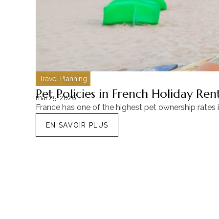
Travel Planning
Pet Policies in French Holiday Re
mai 25, 2026
France has one of the highest pet ownership rates 
EN SAVOIR PLUS