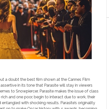
out a doubt the best film shown at the Cannes Film
assertive in its tone that Parasite will stay in viewers
emes to Snowpiercer, Parasite makes the issue of class
 rich and one poor, begin to interact due to work, their
ntangled with shocking results. Parasite’s originality
 went on to make Oscar history with 4 awards, becoming