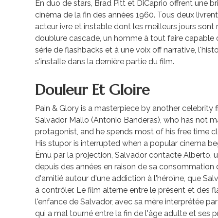
En duo de stars, Brad Pitt et DiCaprio offrent une b
cinéma de la fin des années 1960. Tous deux livren
acteur ivre et instable dont les meilleurs jours sont
doublure cascade, un homme à tout faire capable de
série de flashbacks et à une voix off narrative, l'his
s'installe dans la dernière partie du film.
Douleur Et Gloire
Pain & Glory is a masterpiece by another celebrity 
Salvador Mallo (Antonio Banderas), who has not made
protagonist, and he spends most of his free time c
His stupor is interrupted when a popular cinema be
Ému par la projection, Salvador contacte Alberto, un 
depuis des années en raison de sa consommation d'
d'amitié autour d'une addiction à l'héroïne, que Sa
à contrôler. Le film alterne entre le présent et des
l'enfance de Salvador, avec sa mère interprétée pa
qui a mal tourné entre la fin de l'âge adulte et ses p