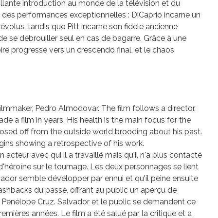
rillante introduction au monde de la télévision et du
t des performances exceptionnelles : DiCaprio incarne un
 révolus, tandis que Pitt incarne son fidèle ancienne
 se débrouiller seul en cas de bagarre. Grâce à une
toire progresse vers un crescendo final, et le chaos
filmmaker, Pedro Almodovar. The film follows a director,
 a film in years. His health is the main focus for the
losed off from the outside world brooding about his past.
gins showing a retrospective of his work.
acteur avec qui il a travaillé mais qu'il n'a plus contacté
héroïne sur le tournage. Les deux personnages se lient
lvador semble développer par ennui et qu'il peine ensuite
 flashbacks du passé, offrant au public un aperçu de
r Penélope Cruz. Salvador et le public se demandent ce
remières années. Le film a été salué par la critique et a