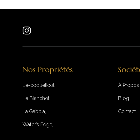
Nos Propriétés
Sociét
Le-coquelicot
À Propos
Le Blanchot
Blog
La Gabbia,
Contact
Water’s Edge,