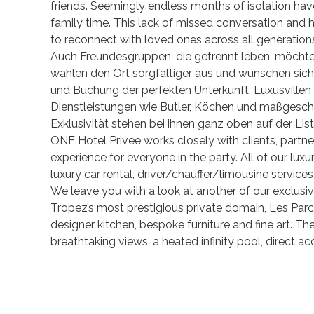
friends. Seemingly endless months of isolation hav
family time. This lack of missed conversation and
to reconnect with loved ones across all generations
Auch Freundesgruppen, die getrennt leben, möchten
wählen den Ort sorgfältiger aus und wünschen sich
und Buchung der perfekten Unterkunft. Luxusvillen 
Dienstleistungen wie Butler, Köchen und maßgesch
Exklusivität stehen bei ihnen ganz oben auf der Liste
ONE Hotel Privee works closely with clients, partne
experience for everyone in the party. All of our luxury
luxury car rental, driver/chauffer/limousine service
We leave you with a look at another of our exclusive
Tropez’s most prestigious private domain, Les Parc
designer kitchen, bespoke furniture and fine art. T
breathtaking views, a heated infinity pool, direct ac