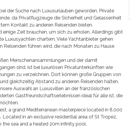
n bei der Suche nach Luxusurlauben geworden. Private
nde, da Privatflugzeuge die Sicherheit und Gelassenheit
nztem Kontakt zu anderen Reisenden bieten.
 einige Zeit brauchen, um sich zu erholen. Allerdings gibt
ate Luxusyachten chartern. Viele Yachtanbieter gehen
on Reisenden führen wird, die nach Monaten zu Hause
großen Menschenansammlungen und der damit
gen sind, ist bei luxuriösen Privatunterkünften wie
uchungen zu verzeichnen. Dort können große Gruppen von
 und gleichzeitig Abstand zu anderen Reisenden halten.
unsere Auswahl an Luxusvillen an der französischen
rten Gastfreundschaftserlebnissen ideal für alle ist, die
 möchten.
west, a grand Mediterranean masterpiece located in 8,000
Located in an exclusive residential area of St Tropez,
 the sea and a heated 20m infinity pool.