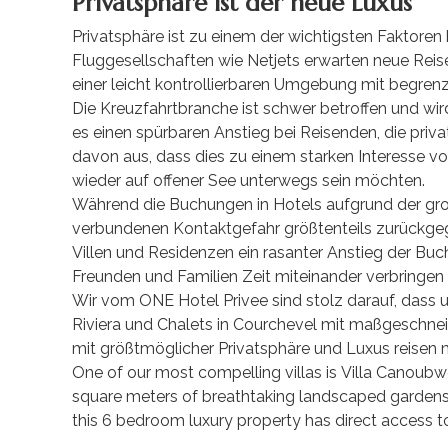
Privatsphäre ist der neue Luxus
Privatsphäre ist zu einem der wichtigsten Faktore
Fluggesellschaften wie Netjets erwarten neue Reise
einer leicht kontrollierbaren Umgebung mit begre
Die Kreuzfahrtbranche ist schwer betroffen und wird
es einen spürbaren Anstieg bei Reisenden, die priv
davon aus, dass dies zu einem starken Interesse v
wieder auf offener See unterwegs sein möchten.
Während die Buchungen in Hotels aufgrund der 
verbundenen Kontaktgefahr größtenteils zurückgegan
Villen und Residenzen ein rasanter Anstieg der B
Freunden und Familien Zeit miteinander verbringen
Wir vom ONE Hotel Privee sind stolz darauf, dass 
Riviera und Chalets in Courchevel mit maßgeschneide
mit größtmöglicher Privatsphäre und Luxus reisen
One of our most compelling villas is Villa Canoub
square meters of breathtaking landscaped gardens. 
this 6 bedroom luxury property has direct access to