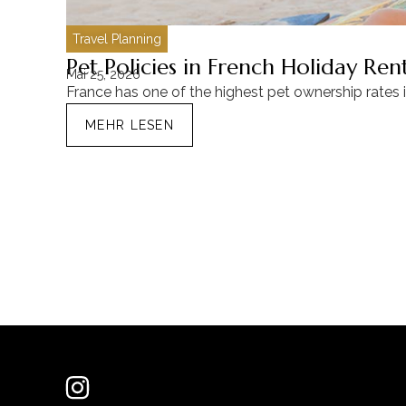
Travel Planning
Pet Policies in French Holiday Re
Mai 25, 2026
France has one of the highest pet ownership rates 
MEHR LESEN