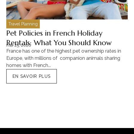
Travel Planning
C
Pet Policies in French Holiday
H
Rentals: What You Should Know
C
mai 25, 2026
ma
France has one of the highest pet ownership rates in
“T
Europe, with millions of companion animals sharing
Mu
homes with French...
tra
EN SAVOIR PLUS