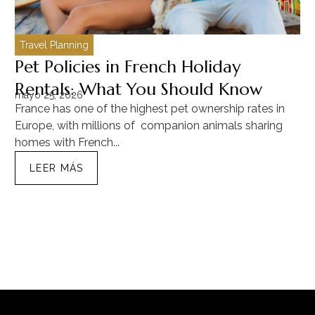
Travel Planning
C
Pet Policies in French Holiday
H
Rentals: What You Should Know
C
mayo 25, 2026
ma
France has one of the highest pet ownership rates in
“T
Europe, with millions of companion animals sharing
Mu
homes with French...
tra
LEER MÁS