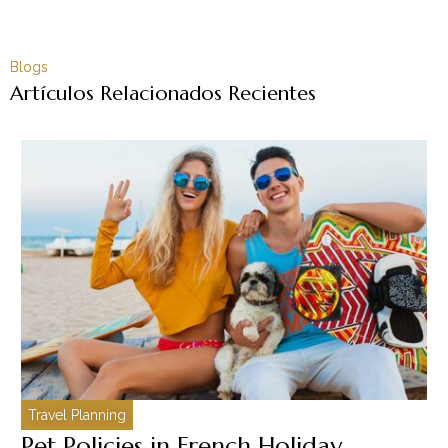
Blogs
Artículos Relacionados Recientes
Travel Planning
C
Pet Policies in French Holiday
H