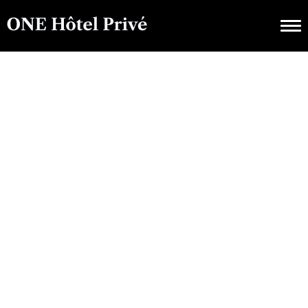
|
EXPERIENCES
UNCATEGORIZED
Desde Cenas En Yate
Hasta Paseos En
Helicóptero:
Experiencias Exclusivas
En ONE Hôtel Privé
OCTUBRE 15, 2025