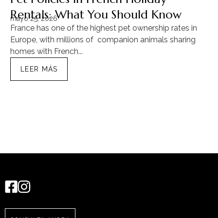
Rentals: What You Should Know
C
mayo 25, 2026
ma
France has one of the highest pet ownership rates in
“T
Europe, with millions of companion animals sharing
Mu
homes with French...
tra
LEER MÁS