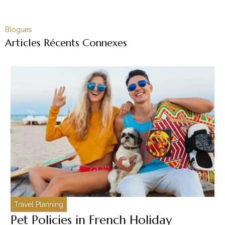
Blogues
Articles Récents Connexes
Travel Planning
C
Pet Policies in French Holiday
H