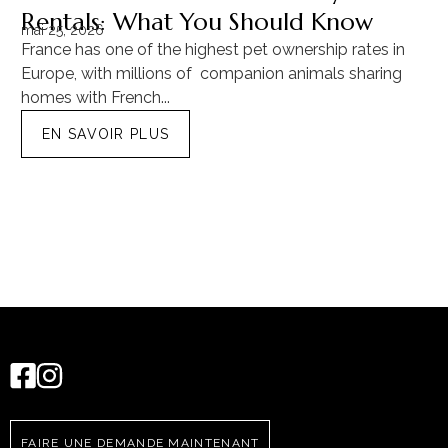
Rentals: What You Should Know
C
mai 25, 2026
ma
France has one of the highest pet ownership rates in
“T
Europe, with millions of companion animals sharing
Mu
homes with French...
tra
EN SAVOIR PLUS
FAIRE UNE DEMANDE MAINTENANT