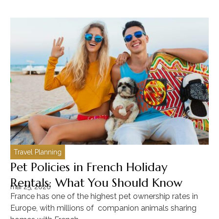
Travel Planning
C
Pet Policies in French Holiday
H
Rentals: What You Should Know
C
mai 25, 2026
ma
France has one of the highest pet ownership rates in
“T
Europe, with millions of companion animals sharing
Mu