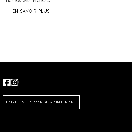
homes with French...
tra
EN SAVOIR PLUS
FAIRE UNE DEMANDE MAINTENANT