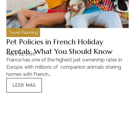
Travel Planning
C
Pet Policies in French Holiday
H
Rentals: What You Should Know
C
mayo 25, 2026
ma
France has one of the highest pet ownership rates in
“T
Europe, with millions of companion animals sharing
Mu
homes with French...
tra
LEER MÁS