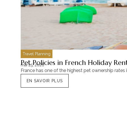
Travel Planning
Pet Policies in French Holiday Re
mai 25, 2026
France has one of the highest pet ownership rates 
EN SAVOIR PLUS