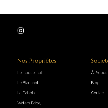
Nos Propriétés
Sociét
Le-coquelicot
À Propos
Le Blanchot
Blog
La Gabbia,
Contact
Water’s Edge,