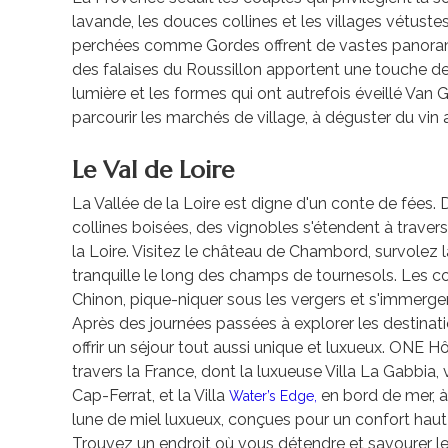
lavande, les douces collines et les villages vétustes
perchées comme Gordes offrent de vastes panoram
des falaises du Roussillon apportent une touche de
lumière et les formes qui ont autrefois éveillé Van
parcourir les marchés de village, à déguster du vin 
Le Val de Loire
La Vallée de la Loire est digne d'un conte de fées. 
collines boisées, des vignobles s'étendent à traver
la Loire. Visitez le château de Chambord, survolez 
tranquille le long des champs de tournesols. Les co
Chinon, pique-niquer sous les vergers et s'immer
Après des journées passées à explorer les destinati
offrir un séjour tout aussi unique et luxueux. ONE H
travers la France, dont la luxueuse Villa La Gabbia, v
Cap-Ferrat, et la Villa
en bord de mer, à
Water’s Edge,
lune de miel luxueux, conçues pour un confort ha
Trouvez un endroit où vous détendre et savourer le