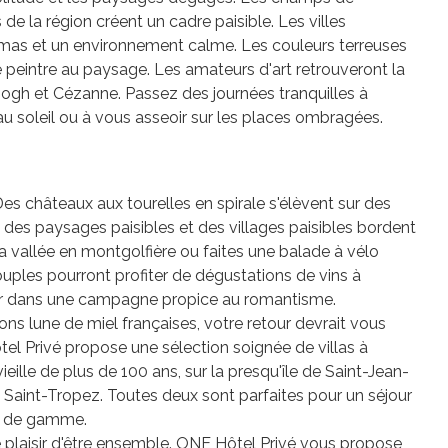
 de la région créent un cadre paisible. Les villes
as et un environnement calme. Les couleurs terreuses
 peintre au paysage. Les amateurs d'art retrouveront la
 Gogh et Cézanne. Passez des journées tranquilles à
au soleil ou à vous asseoir sur les places ombragées.
Des châteaux aux tourelles en spirale s'élèvent sur des
s des paysages paisibles et des villages paisibles bordent
la vallée en montgolfière ou faites une balade à vélo
uples pourront profiter de dégustations de vins à
ger dans une campagne propice au romantisme.
ons lune de miel françaises, votre retour devrait vous
ôtel Privé propose une sélection soignée de villas à
ieille de plus de 100 ans, sur la presqu'île de Saint-Jean-
 Saint-Tropez. Toutes deux sont parfaites pour un séjour
ut de gamme.
 plaisir d'être ensemble. ONE Hôtel Privé vous propose