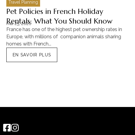
Travel Planning
C
Pet Policies in French Holiday
H
Rentals: What You Should Know
C
mai 25, 2026
ma
France has one of the highest pet ownership rates in
“T
Europe, with millions of companion animals sharing
Mu
homes with French...
tra
EN SAVOIR PLUS