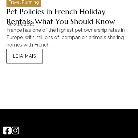
Travel Planning
C
Pet Policies in French Holiday
H
Rentals: What You Should Know
C
Maio 25, 2026
Ma
France has one of the highest pet ownership rates in
“T
Europe, with millions of companion animals sharing
Mu
homes with French...
tra
LEIA MAIS