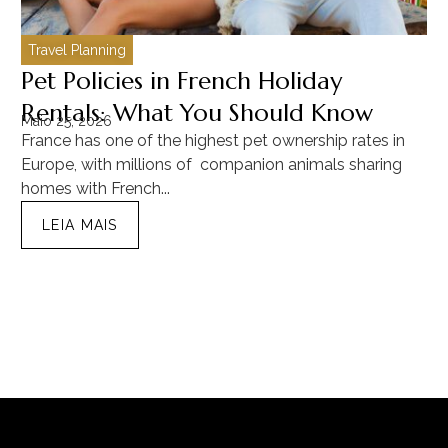
Travel Planning
C
Pet Policies in French Holiday
H
Rentals: What You Should Know
C
Maio 25, 2026
Ma
France has one of the highest pet ownership rates in
“T
Europe, with millions of companion animals sharing
Mu
homes with French...
tra
LEIA MAIS