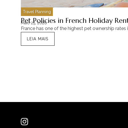
Travel Planning
Pet Policies in French Holiday Re
Maio 25, 2026
France has one of the highest pet ownership rates 
LEIA MAIS