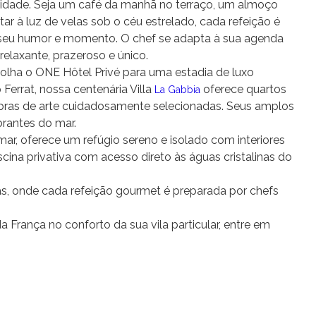
nquilidade. Seja um café da manhã no terraço, um almoço
tar à luz de velas sob o céu estrelado, cada refeição é
seu humor e momento. O chef se adapta à sua agenda
elaxante, prazeroso e único.
colha o ONE Hôtel Privé para uma estadia de luxo
Ferrat, nossa centenária Villa
oferece quartos
La Gabbia
bras de arte cuidadosamente selecionadas. Seus amplos
brantes do mar.
-mar, oferece um refúgio sereno e isolado com interiores
cina privativa com acesso direto às águas cristalinas do
las, onde cada refeição gourmet é preparada por chefs
a França no conforto da sua vila particular, entre em