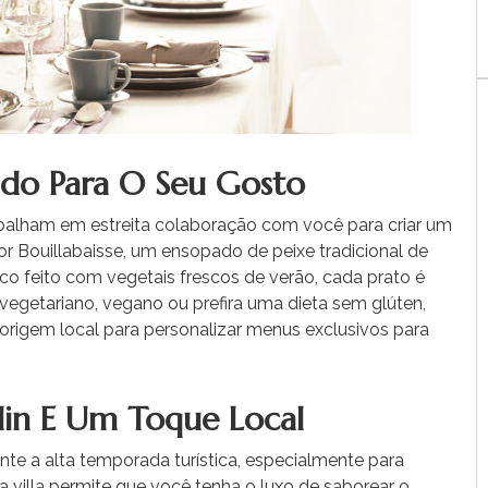
ado Para O Seu Gosto
rabalham em estreita colaboração com você para criar um
r Bouillabaisse, um ensopado de peixe tradicional de
ico feito com vegetais frescos de verão, cada prato é
ê vegetariano, vegano ou prefira uma dieta sem glúten,
origem local para personalizar menus exclusivos para
lin E Um Toque Local
e a alta temporada turística, especialmente para
a villa permite que você tenha o luxo de saborear o