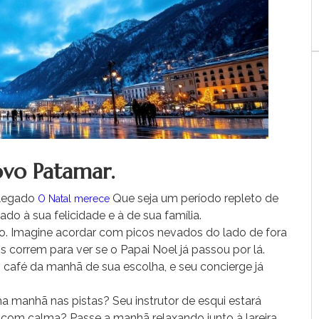
ovo Patamar.
 legado
Que seja um período repleto de
O Natal merece
do à sua felicidade e à de sua família.
o. Imagine acordar com picos nevados do lado de fora
s correm para ver se o Papai Noel já passou por lá.
o café da manhã de sua escolha, e seu concierge já
ma manhã nas pistas? Seu instrutor de esqui estará
 com calma? Passe a manhã relaxando junto à lareira