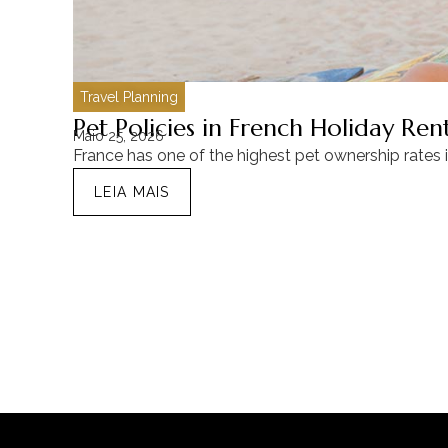
Travel Planning
Pet Policies in French Holiday Re
Maio 25, 2026
France has one of the highest pet ownership rates 
LEIA MAIS