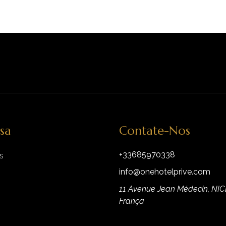
sa
Contate-Nos
+33685970338
s
info@onehotelprive.com
11 Avenue Jean Médecin, NIC
França