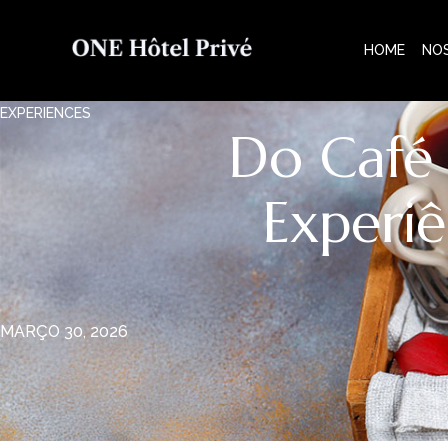
HOME
NO
EXPERIENCES
Do Café
Experi
MARÇO 30, 2026