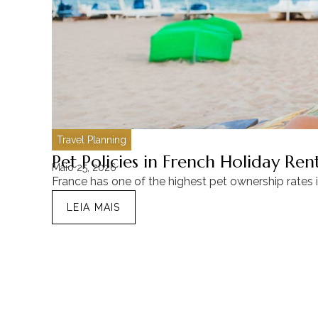
Travel Planning
Pet Policies in French Holiday Re
Maio 25, 2026
France has one of the highest pet ownership rates 
LEIA MAIS