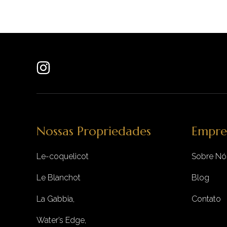
Nossas Propriedades
Empre
Le-coquelicot
Sobre Nó
Le Blanchot
Blog
La Gabbia,
Contato
Water’s Edge,