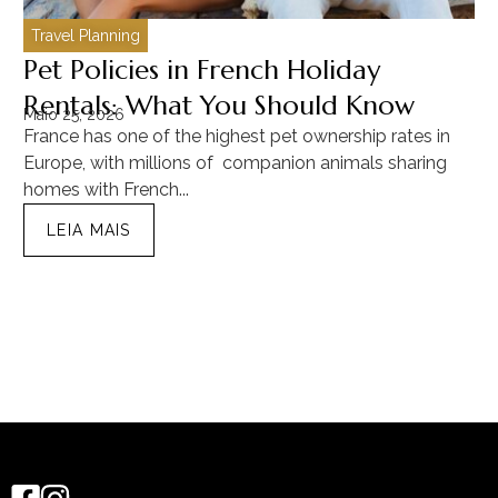
Travel Planning
C
Pet Policies in French Holiday
H
Rentals: What You Should Know
C
Maio 25, 2026
Ma
France has one of the highest pet ownership rates in
“T
Europe, with millions of companion animals sharing
Mu
homes with French...
tra
LEIA MAIS